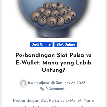
Judi Online
Slot Online
Perbandingan Slot Pulsa vs
E-Wallet: Mana yang Lebih
Untung?
Irwan Wijaya
January 21, 2026
0
Comment
Perbandingan Slot Pulsa vs E-Wallet: Mana