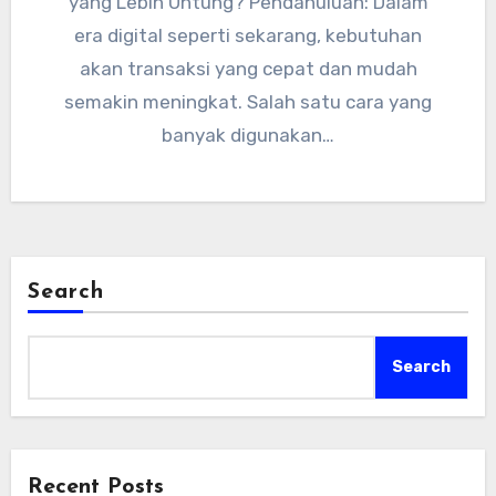
yang Lebih Untung? Pendahuluan: Dalam
era digital seperti sekarang, kebutuhan
akan transaksi yang cepat dan mudah
semakin meningkat. Salah satu cara yang
banyak digunakan…
Search
Search
Recent Posts