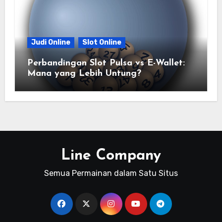
Judi Online
Slot Online
Perbandingan Slot Pulsa vs E-Wallet:
Mana yang Lebih Untung?
Line Company
Semua Permainan dalam Satu Situs