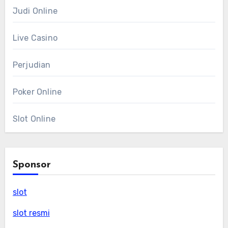
Judi Online
Live Casino
Perjudian
Poker Online
Slot Online
Sponsor
slot
slot resmi