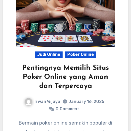
Judi Online
Poker Online
Pentingnya Memilih Situs
Poker Online yang Aman
dan Terpercaya
Irwan Wijaya
January 16, 2025
0
Comment
Bermain poker online semakin populer di