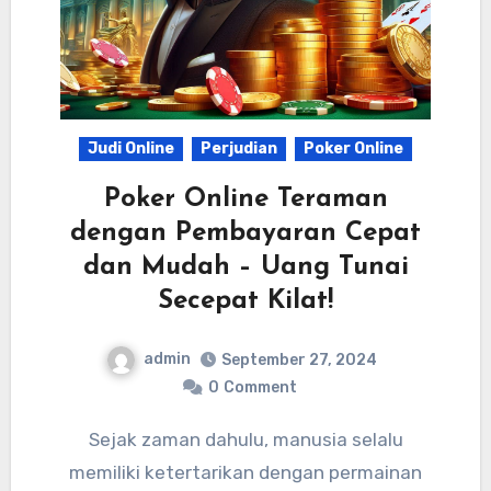
Judi Online
Perjudian
Poker Online
Poker Online Teraman
dengan Pembayaran Cepat
dan Mudah – Uang Tunai
Secepat Kilat!
admin
September 27, 2024
0
Comment
Sejak zaman dahulu, manusia selalu
memiliki ketertarikan dengan permainan