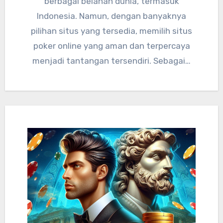
berbagai belahan dunia, termasuk
Indonesia. Namun, dengan banyaknya
pilihan situs yang tersedia, memilih situs
poker online yang aman dan terpercaya
menjadi tantangan tersendiri. Sebagai…