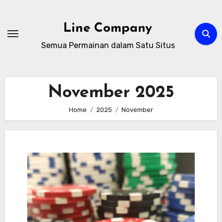
Skip
to
Line Company
content
Semua Permainan dalam Satu Situs
November 2025
Home
2025
November