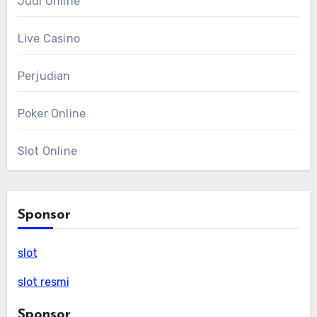
Judi Online
Live Casino
Perjudian
Poker Online
Slot Online
Sponsor
slot
slot resmi
Sponsor