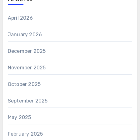
April 2026
January 2026
December 2025
November 2025
October 2025
September 2025
May 2025
February 2025