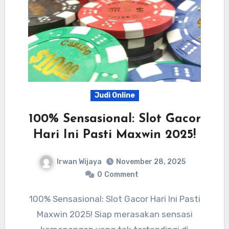
Judi Online
100% Sensasional: Slot Gacor
Hari Ini Pasti Maxwin 2025!
Irwan Wijaya
November 28, 2025
0
Comment
100% Sensasional: Slot Gacor Hari Ini Pasti
Maxwin 2025! Siap merasakan sensasi