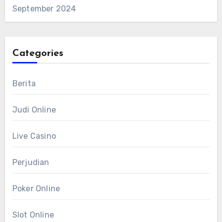
September 2024
Categories
Berita
Judi Online
Live Casino
Perjudian
Poker Online
Slot Online