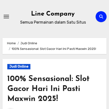
Skip
to
Line Company
content
Semua Permainan dalam Satu Situs
Home
Judi Online
100% Sensasional: Slot Gacor Hari Ini Pasti Maxwin 2025!
Judi Online
100% Sensasional: Slot
Gacor Hari Ini Pasti
Maxwin 2025!