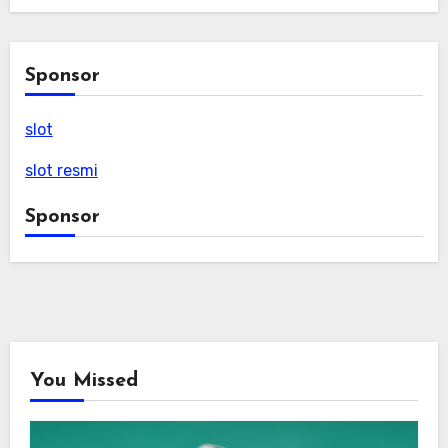
Sponsor
slot
slot resmi
Sponsor
You Missed