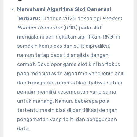
Memahami Algoritma Slot Generasi
Terbaru:
Di tahun 2025, teknologi
Random
Number Generator
(RNG) pada slot
mengalami peningkatan signifikan. RNG ini
semakin kompleks dan sulit diprediksi,
namun tetap dapat dianalisis dengan
cermat. Developer game slot kini berfokus
pada menciptakan algoritma yang lebih adil
dan transparan, memastikan bahwa setiap
pemain memiliki kesempatan yang sama
untuk menang. Namun, beberapa pola
tertentu masih bisa diidentifikasi dengan
pengamatan yang teliti dan penggunaan
data.