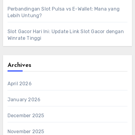
Perbandingan Slot Pulsa vs E-Wallet: Mana yang
Lebih Untung?
Slot Gacor Hari Ini: Update Link Slot Gacor dengan
Winrate Tinggi
Archives
April 2026
January 2026
December 2025
November 2025