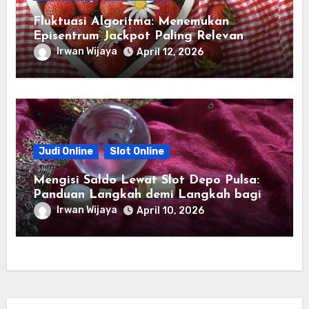
Fluktuasi Algoritma: Menemukan
Episentrum Jackpot Paling Relevan
Irwan Wijaya
April 12, 2026
Judi Online
Slot Online
Mengisi Saldo Lewat Slot Depo Pulsa:
Panduan Langkah demi Langkah bagi
Pengguna Baru
Irwan Wijaya
April 10, 2026