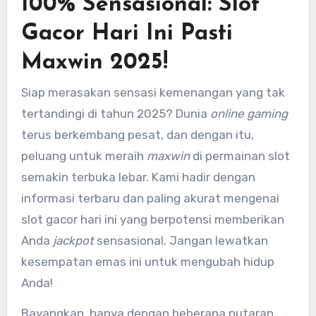
100% Sensasional: Slot
Gacor Hari Ini Pasti
Maxwin 2025!
Siap merasakan sensasi kemenangan yang tak
tertandingi di tahun 2025? Dunia
online gaming
terus berkembang pesat, dan dengan itu,
peluang untuk meraih
maxwin
di permainan slot
semakin terbuka lebar. Kami hadir dengan
informasi terbaru dan paling akurat mengenai
slot gacor hari ini yang berpotensi memberikan
Anda
jackpot
sensasional. Jangan lewatkan
kesempatan emas ini untuk mengubah hidup
Anda!
Bayangkan, hanya dengan beberapa putaran,