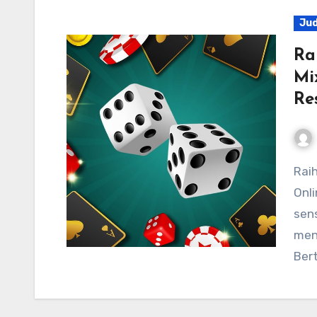
Jud
Ra
Mi
Re
Raih Kemenangan Besar dengan Mix Parlay Bola
Onli
sen
men
Ber