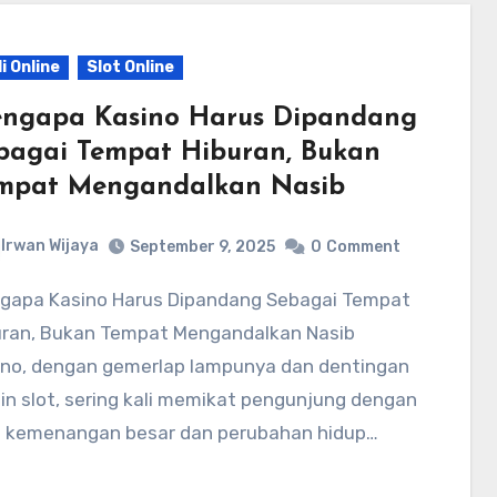
i Online
Slot Online
ngapa Kasino Harus Dipandang
bagai Tempat Hiburan, Bukan
mpat Mengandalkan Nasib
Irwan Wijaya
September 9, 2025
0
Comment
uran, Bukan Tempat Mengandalkan Nasib
ino, dengan gemerlap lampunya dan dentingan
n slot, sering kali memikat pengunjung dengan
ji kemenangan besar dan perubahan hidup…