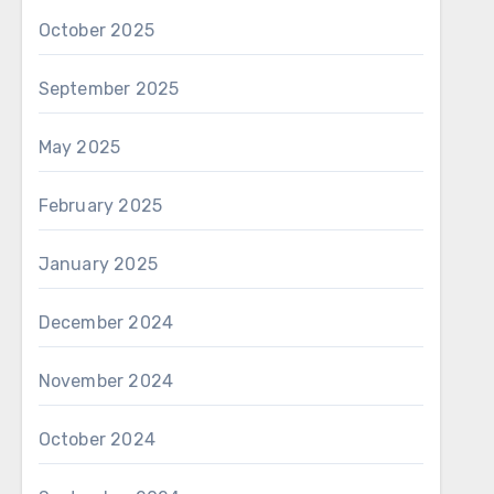
October 2025
September 2025
May 2025
February 2025
January 2025
December 2024
November 2024
October 2024