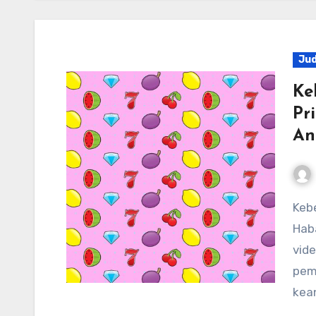
Jud
Ke
Pr
An
Keberuntungan Berlimpah di Koi Princess: Slot
Haba
vid
pem
kea