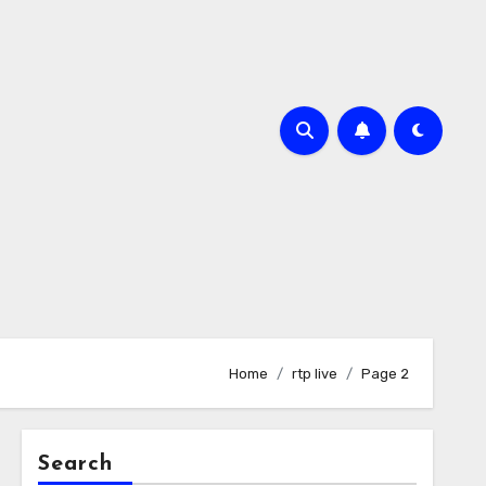
Home
rtp live
Page 2
Search