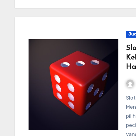
Jud
Sl
Ke
Ha
Slot Online: Putar Gulungan Keberuntungan dan
Mena
pili
pec
yan