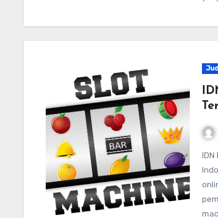
Jud
ID
Te
IDN Poker: Situs Poker Online Terpopuler di
Indo
onli
pema
mac