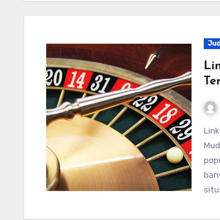
Jud
Li
Te
Link Alternatif Joker123 Anti Blokir Terbaru: Akses
Mud
popu
ban
sit