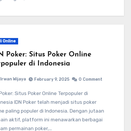
i Online
N Poker: Situs Poker Online
rpopuler di Indonesia
Irwan Wijaya
February 9, 2025
0
Comment
nesia IDN Poker telah menjadi situs poker
ne paling populer di Indonesia. Dengan jutaan
in aktif, platform ini menawarkan berbagai
am permainan poker,…