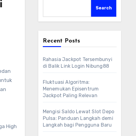
i
Search
Recent Posts
Rahasia Jackpot Tersembunyi
di Balik Link Login Nibung88
medan
untuk
Fluktuasi Algoritma:
Menemukan Episentrum
dan
Jackpot Paling Relevan
Mengisi Saldo Lewat Slot Depo
Pulsa: Panduan Langkah demi
Langkah bagi Pengguna Baru
ga High