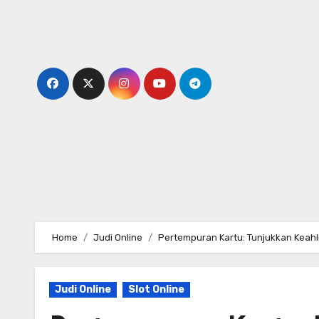
Skip
to
content
Home
Judi Online
Pertempuran Kartu: Tunjukkan Keahl
Judi Online
Slot Online