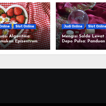
Online
Slot Online
Judi Online
Slot Onlin
uasi Algoritma:
Mengisi Saldo Lewat 
mukan Episentrum
Depo Pulsa: Panduan
ot Paling Relevan
Langkah demi Langk
bagi Pengguna Baru