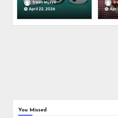
Login Nibung88
Jackp
Irwan Wijaya
Ir
April 22, 2026
Apri
You Missed