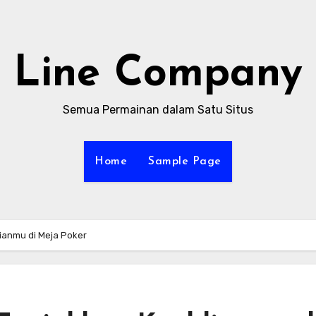
Line Company
Semua Permainan dalam Satu Situs
Home
Sample Page
ianmu di Meja Poker