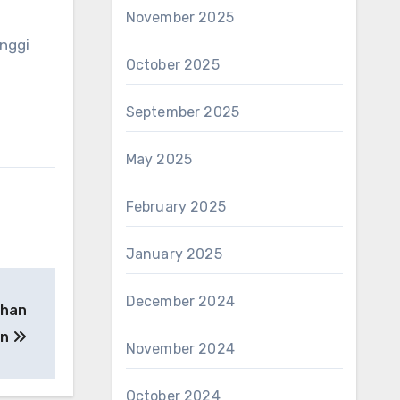
November 2025
nggi
October 2025
September 2025
May 2025
February 2025
January 2025
December 2024
uhan
en
November 2024
October 2024