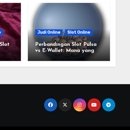
e
Judi Online
Slot Online
Slot
Perbandingan Slot Pulsa
vs E-Wallet: Mana yang
ah
Lebih Untung?