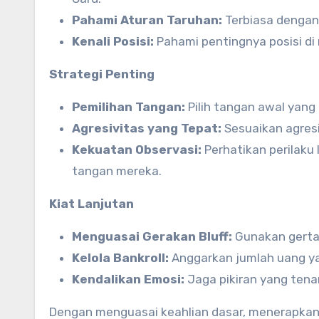
Pahami Aturan Taruhan:
Terbiasa dengan op
Kenali Posisi:
Pahami pentingnya posisi di
Strategi Penting
Pemilihan Tangan:
Pilih tangan awal yang 
Agresivitas yang Tepat:
Sesuaikan agresi
Kekuatan Observasi:
Perhatikan perilaku 
tangan mereka.
Kiat Lanjutan
Menguasai Gerakan Bluff:
Gunakan gerta
Kelola Bankroll:
Anggarkan jumlah uang ya
Kendalikan Emosi:
Jaga pikiran yang ten
Dengan menguasai keahlian dasar, menerapkan 