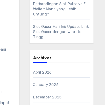
Perbandingan Slot Pulsa vs E-
Wallet: Mana yang Lebih
Untung?
Slot Gacor Hari Ini: Update Link
Slot Gacor dengan Winrate
Tinggi
pasi
Archives
April 2026
January 2026
u.
December 2025
dapat