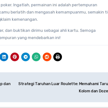
ker. Ingatlah, permainan ini adalah pertempuran
 kamu berlatih dan mengasah kemampuanmu, semakin ti
gklaim kemenangan.
er, dan buktikan dirimu sebagai ahli kartu. Semoga
empuran yang mendebarkan ini!
ap dan
Strategi Taruhan Luar Roulette: Memahami Tar
Kolom dan Doz